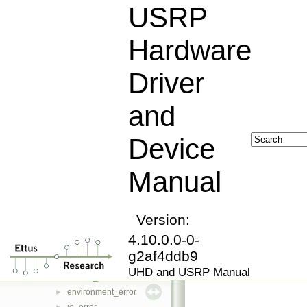
math
►
USRP
rfnoc
►
transport
►
Hardware
usrp
►
usrp_clock
►
Driver
utils
►
device
►
and
exception
►
assertion_error
►
Device
lookup_error
►
index_error
►
Manual
key_error
►
type_error
►
value_error
►
narrowing_error
Version:
►
runtime_error
►
4.10.0.0-0-
usb_error
►
g2af4ddb9
not_implemented_error
►
UHD and USRP Manual
access_error
►
environment_error
►