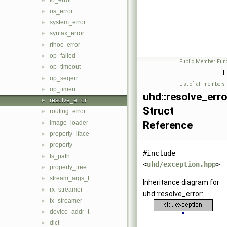
io_error
►
os_error
►
system_error
►
syntax_error
►
rfnoc_error
►
op_failed
►
Public Member Func
op_timeout
►
|
op_seqerr
►
List of all members
op_timerr
►
uhd::resolve_erro
resolve_error
►
Struct
routing_error
►
image_loader
Reference
►
property_iface
►
property
►
#include
fs_path
►
<
uhd/exception.hpp
>
property_tree
►
stream_args_t
►
Inheritance diagram for
rx_streamer
►
uhd::resolve_error:
tx_streamer
►
device_addr_t
►
dict
►