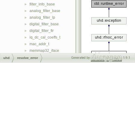
filter_info_base
►
analog_filter_base
►
analog_filter_lp
►
digital_filter_base
►
digital_filter_fir
►
iq_dc_cal_coeffs_t
►
mac_addr_t
►
memmap32_iface
►
memmap32_iface_timed
►
Generated by
1.9.1
uhd
resolve_error
rx_metadata_t
►
tx_metadata_t
►
Detailed
async_metadata_t
►
Description
range_t
►
meta_range_t
►
Gets thrown when a
ref_vector
►
property resolution fails
sensor_value_t
►
i2c_iface
►
spi_config_t
►
Public Member
spi_iface
►
Functions
uart_iface
►